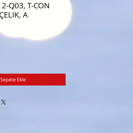
2-Q03, T-CON
ELIK, A
Sepete Ekle