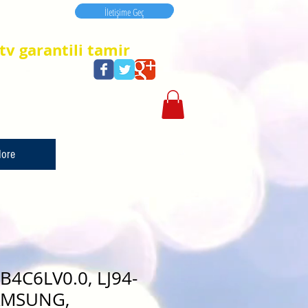
İletişime Geç
İletişime Geç
tv garantili tamir
ore
4C6LV0.0, LJ94-
AMSUNG,