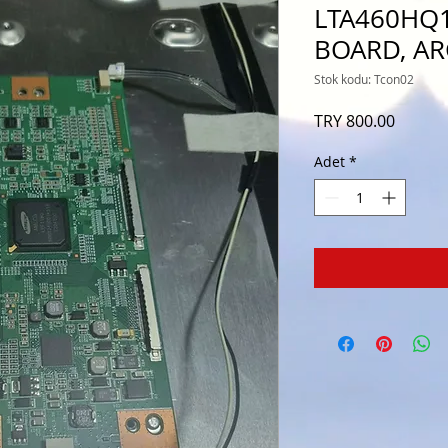
LTA460HQ1
BOARD, ARÇ
Stok kodu: Tcon02
Fiyat
TRY 800.00
Adet
*