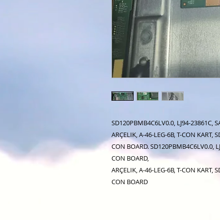
SD120PBMB4C6LV0.0, LJ94-23861C, 
ARÇELIK, A-46-LEG-6B, T-CON KART,
CON BOARD. SD120PBMB4C6LV0.0, LJ
CON BOARD,
ARÇELIK, A-46-LEG-6B, T-CON KART,
CON BOARD