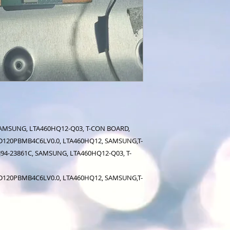
SAMSUNG, LTA460HQ12-Q03, T-CON BOARD,
 SD120PBMB4C6LV0.0, LTA460HQ12, SAMSUNG,T-
94-23861C, SAMSUNG, LTA460HQ12-Q03, T-
 SD120PBMB4C6LV0.0, LTA460HQ12, SAMSUNG,T-