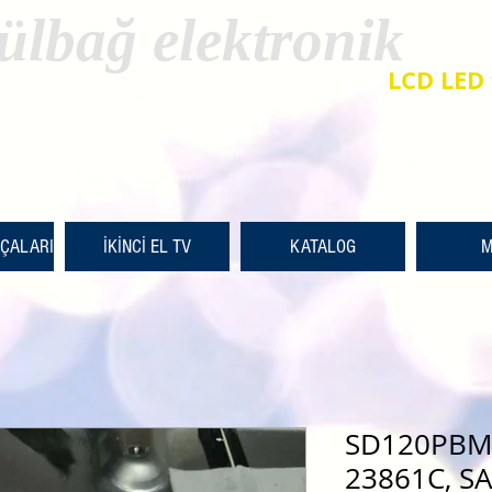
ülbağ elektronik
LCD LED 
RÇALARI
İKİNCİ EL TV
KATALOG
M
SD120PBMB
23861C, S