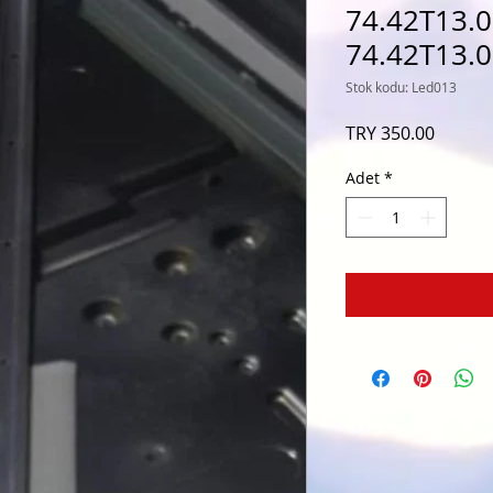
74.42T13.0
74.42T13.0
Stok kodu: Led013
Fiyat
TRY 350.00
Adet
*