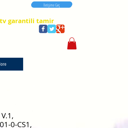
İletişime Geç
İletişime Geç
tv garantili tamir
ore
V.1,
01-0-CS1,