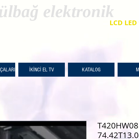
ülbağ elektronik
LCD LED 
RÇALARI
İKİNCİ EL TV
KATALOG
M
T420HW08 
74.42T13.0