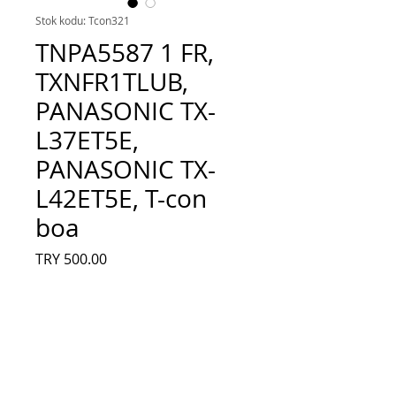
Stok kodu: Tcon321
TNPA5587 1 FR,
TXNFR1TLUB,
PANASONIC TX-
L37ET5E,
PANASONIC TX-
L42ET5E, T-con
boa
Fiyat
TRY 500.00
Adet
*
Sepete Ekle