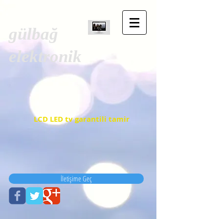
gülbağ
elektronik
LCD LED tv garantili tamir
İletişime Geç