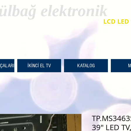
ülbağ elektronik
LCD LED 
RÇALARI
İKİNCİ EL TV
KATALOG
M
TP.MS3463
39″ LED TV