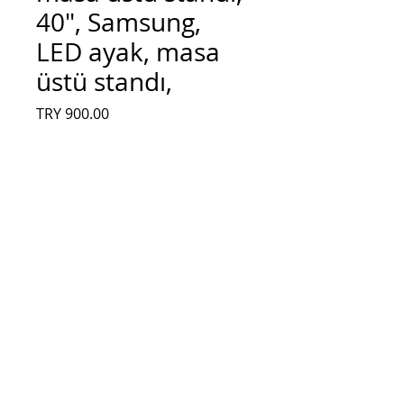
40", Samsung,
LED ayak, masa
üstü standı,
Fiyat
TRY 900.00
Adet
*
Sepete Ekle
ua40j5200ar, masa üstü standı, 40",
Samsung, LED ayak, masa üstü standı,
ua40j5200ar, masa üstü standı, 40",
Samsung, LED ayak, masa üstü standı,
ua40j5200ar, masa üstü standı, 40",
Samsung, LED ayak, masa üstü standı,