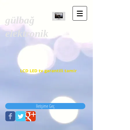
gülbağ
elektronik
LCD LED tv garantili tamir
İletişime Geç