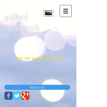
gülbağ
elektronik
LCD LED tv garantili tamir
İletişime Geç