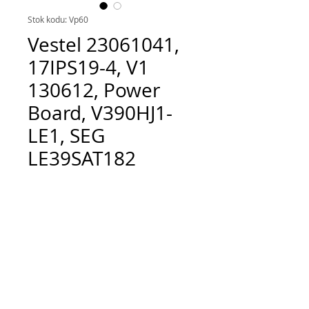
Stok kodu: Vp60
Vestel 23061041,
17IPS19-4, V1
130612, Power
Board, V390HJ1-
LE1, SEG
LE39SAT182
Fiyat
TRY 600.00
Adet
*
Sepete Ekle