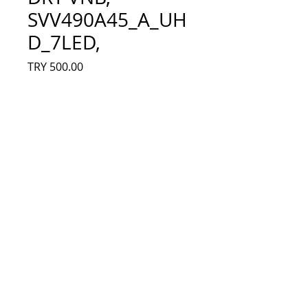
SVV490A45_A_UH
D_7LED,
Fiyat
TRY 500.00
Adet
*
Sepete Ekle
VESTEL 49'', 7 LEDLİ, 17DLB49UER1,
VESTEL 49" UHD DRT VNB,
SVV490A45_A_UHD_7LED, LED BAR, kırık
ekrandan sökülmüş yıpranmamış orjinal
led bar.