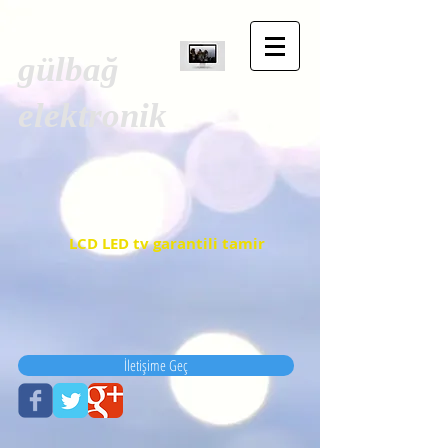
gülbağ
elektronik
LCD LED tv garantili tamir
İletişime Geç