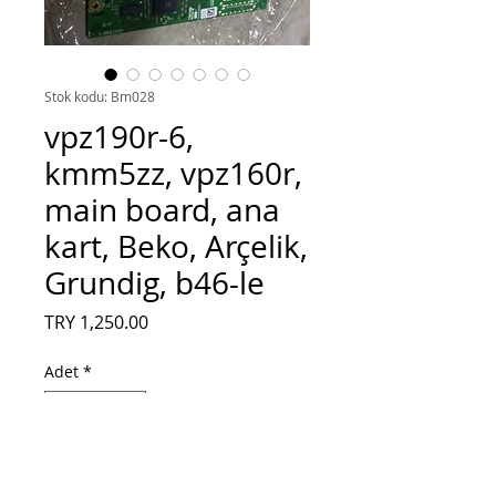
Stok kodu: Bm028
vpz190r-6,
kmm5zz, vpz160r,
main board, ana
kart, Beko, Arçelik,
Grundig, b46-le
Fiyat
TRY 1,250.00
Adet
*
Sepete Ekle