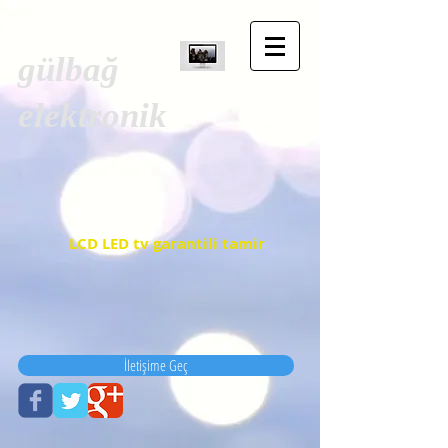
gülbağ
elektronik
LCD LED tv garantili tamir
İletişime Geç