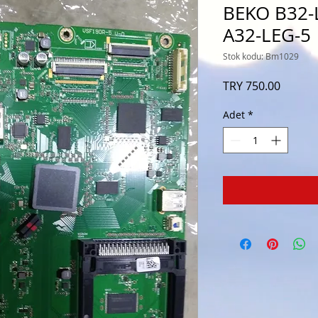
BEKO B32-L
A32-LEG-5
Stok kodu: Bm1029
Fiyat
TRY 750.00
Adet
*