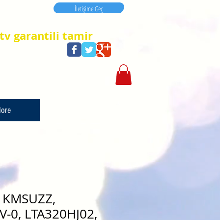
İletişime Geç
İletişime Geç
tv garantili tamir
ore
, KMSUZZ,
V-0, LTA320HJ02,