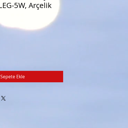
EG-5W, Arçelik
Sepete Ekle