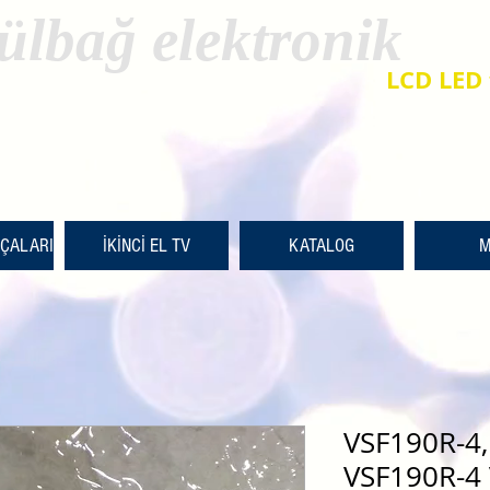
ülbağ elektronik
LCD LED 
RÇALARI
İKİNCİ EL TV
KATALOG
M
VSF190R-4
VSF190R-4 