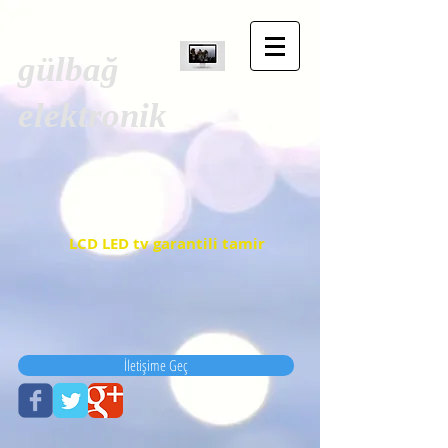
gülbağ
elektronik
LCD LED tv garantili tamir
İletişime Geç